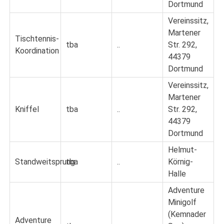
Dortmund
Vereinssitz,
Martener
Tischtennis-
tba
..
Str. 292,
Koordination
44379
Dortmund
Vereinssitz,
Martener
Kniffel
tba
..
Str. 292,
44379
Dortmund
Helmut-
Standweitsprung
tba
..
Körnig-
Halle
Adventure
Minigolf
(Kemnader
Adventure