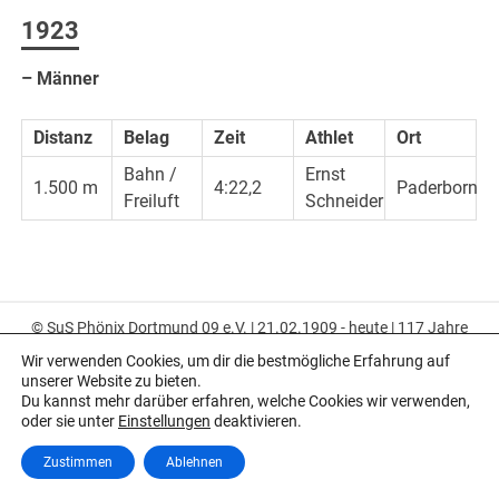
1923
– Männer
Distanz
Belag
Zeit
Athlet
Ort
Bahn /
Ernst
1.500 m
4:22,2
Paderborn
Freiluft
Schneider
© SuS Phönix Dortmund 09 e.V. | 21.02.1909 - heute | 117 Jahre
Leidenschaft
Wir verwenden Cookies, um dir die bestmögliche Erfahrung auf
unserer Website zu bieten.
Du kannst mehr darüber erfahren, welche Cookies wir verwenden,
oder sie unter
Einstellungen
deaktivieren.
Zustimmen
Ablehnen