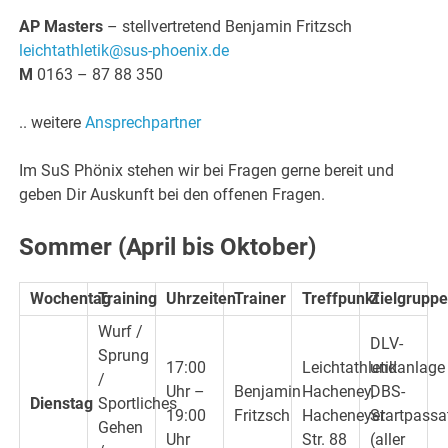
AP Masters
– stellvertretend Benjamin Fritzsch
leichtathletik@sus-phoenix.de
M
0163 – 87 88 350
.. weitere
Ansprechpartner
Im SuS Phönix stehen wir bei Fragen gerne bereit und
geben Dir Auskunft bei den offenen Fragen.
Sommer (April bis Oktober)
Wochentag
Training
Uhrzeiten
Trainer
Treffpunkt
Zielgruppe
Wurf /
DLV-
Sprung
17:00
Leichtathletikanlage
und
/
Uhr –
Benjamin
Hacheney,
DBS-
Dienstag
Sportliches
19:00
Fritzsch
Hacheneyer
Startpassa
Gehen
Uhr
Str. 88
(aller