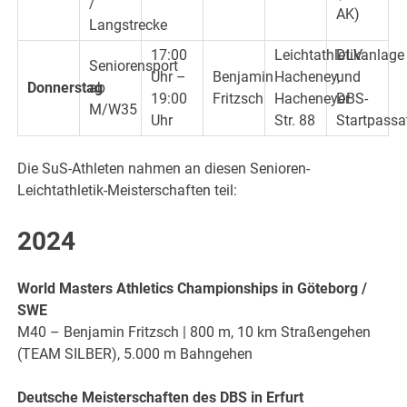
/
AK)
Langstrecke
17:00
Leichtathletikanlage
DLV-
Seniorensport
Uhr –
Benjamin
Hacheney,
und
Donnerstag
ab
19:00
Fritzsch
Hacheneyer
DBS-
M/W35
Uhr
Str. 88
Startpassa
Die SuS-Athleten nahmen an diesen Senioren-
Leichtathletik-Meisterschaften teil:
2024
World Masters Athletics Championships in Göteborg /
SWE
M40 – Benjamin Fritzsch | 800 m, 10 km Straßengehen
(TEAM SILBER), 5.000 m Bahngehen
Deutsche Meisterschaften des DBS in Erfurt