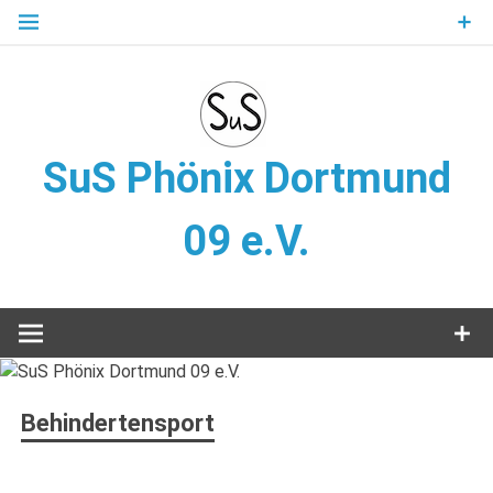
Zum
Inhalt
springen
SuS Phönix Dortmund
09 e.V.
Leichtathletik, Behindertensport, Sportabzeichen, Bowling,
Wandern
Behindertensport