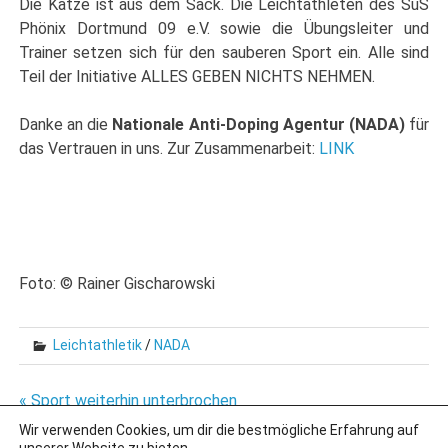
Die Katze ist aus dem Sack. Die Leichtathleten des SuS
Phönix Dortmund 09 e.V. sowie die Übungsleiter und
Trainer setzen sich für den sauberen Sport ein. Alle sind
Teil der Initiative ALLES GEBEN NICHTS NEHMEN.
Danke an die
Nationale Anti-Doping Agentur (NADA)
für
das Vertrauen in uns. Zur Zusammenarbeit:
LINK
Foto: © Rainer Gischarowski
Leichtathletik
/
NADA
Beitragsnavigation
« Sport weiterhin unterbrochen
Inzidenz unter 100 und morgen unter 90 »
Wir verwenden Cookies, um dir die bestmögliche Erfahrung auf