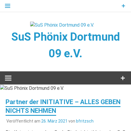
Zum
Inhalt
springen
SuS Phönix Dortmund
09 e.V.
Leichtathletik, Behindertensport, Sportabzeichen, Bowling,
Wandern
Partner der INITIATIVE – ALLES GEBEN
NICHTS NEHMEN
Veröffentlicht am
26. März 2021
von
bfritzsch